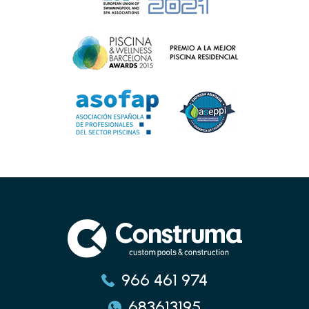
966 461 974
683613195